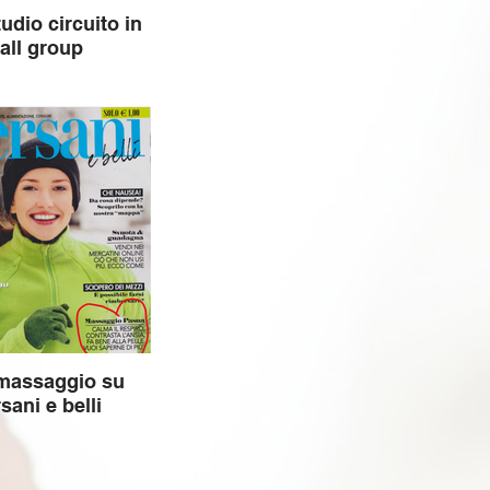
tudio circuito in
all group
massaggio su
sani e belli