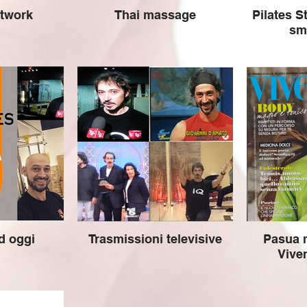
atwork
Thai massage
Pilates S
sm
d oggi
Trasmissioni televisive
Pasua 
Viver