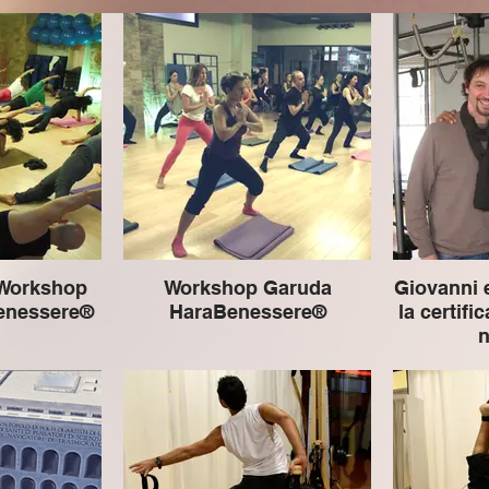
 Workshop
Workshop Garuda
Giovanni 
enessere®
HaraBenessere®
la certif
n