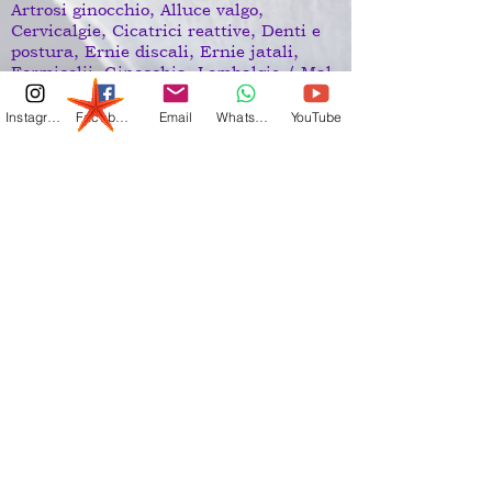
Artrosi ginocchio, Alluce valgo,
Cervicalgie, Cicatrici reattive, Denti e
postura, Ernie discali, Ernie jatali,
Formicolii, Ginocchia, Lombalgie / Mal
di schiena, Lombosciatalgie, Occhi e
postura, Parestesie, Piedi , Protrusioni ,
Instagram
Facebook
Email
Whatsapp
YouTube
Tunnel carpale
Pancafit® agisce molto bene anche sulla
muscolatura degli atleti, allentando e
ribilanciando i ''freni muscolari'' che
sono i maggiori responsabili di
rendimenti e risultati spesso non
soddisfacenti.