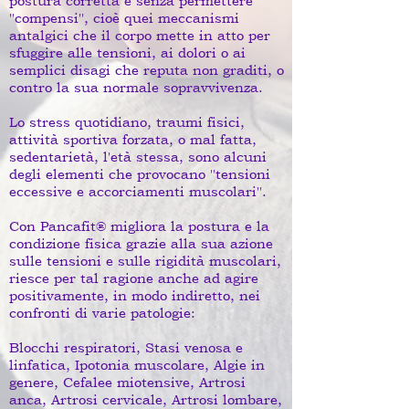
postura corretta e senza permettere
''compensi'', cioè quei meccanismi
antalgici che il corpo mette in atto per
sfuggire alle tensioni, ai dolori o ai
semplici disagi che reputa non graditi, o
contro la sua normale sopravvivenza.
Lo stress quotidiano, traumi fisici,
attività sportiva forzata, o mal fatta,
sedentarietà, l'età stessa, sono alcuni
degli elementi che provocano ''tensioni
eccessive e accorciamenti muscolari''.
Con Pancafit® migliora la postura e la
condizione fisica grazie alla sua azione
sulle tensioni e sulle rigidità muscolari,
riesce per tal ragione anche ad agire
positivamente, in modo indiretto, nei
confronti di varie patologie:
Blocchi respiratori, Stasi venosa e
linfatica, Ipotonia muscolare, Algie in
genere, Cefalee miotensive, Artrosi
anca, Artrosi cervicale, Artrosi lombare,